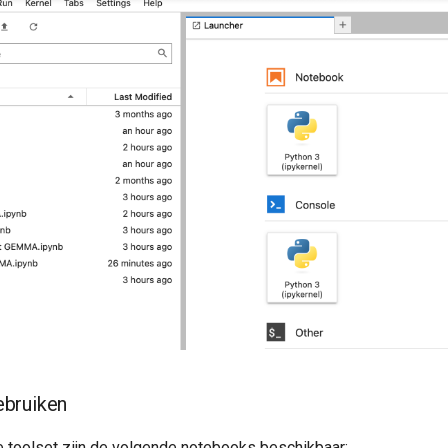
bruiken
e toolset zijn de volgende notebooks beschikbaar: