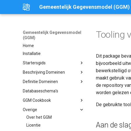
Gemeentelijk Gegevensmodel (GGM)
Tooling 
Gemeentelijk Gegevensmodel
(GGM)
Home
Installatie
Dit package beva
Startersgids
bijvoorbeeld uit
bewerkstelligd o
Inleiding
Beschrijving Domeinen
maakt gebruik van
Vooraf
Inleiding
Definitie Domeinen
de repository va
Waarom het GGM?
Start
Bestuur, Politiek en
Bestuur, Politiek en
Databaseschema's
worden gelezen 
Ondersteuning
Ondersteuning
IV3
Eerste Gebruik
GGM Cookbook
Burgerzaken
Griffie
IV3 op het DGW-portaal
Veiligheid en Vergunningen
Veiligheid en Vergunningen
De gebruikte too
Daarna Verder
Inleiding en uitgangspunten
Overige
Griffie
Startersgids Miniconferentie
Verkeer, Vervoer en
Verkeer, Vervoer en
Toegepaste patronen
Over het GGM
waterstaat
waterstaat
Aan de sla
Ondersteunde
Licentie
Parkeren
Parkeren
Economie
Economie
Modelelementen