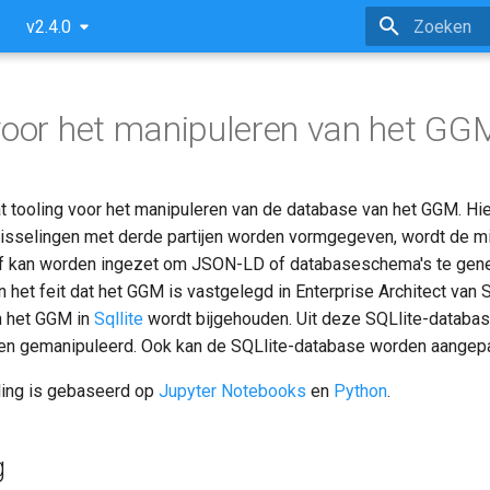
v2.4.0
Zoeken initi
voor het manipuleren van het GG
t tooling voor het manipuleren van de database van het GGM. H
wisselingen met derde partijen worden vormgegeven, wordt de m
f kan worden ingezet om JSON-LD of databaseschema's te gener
 het feit dat het GGM is vastgelegd in Enterprise Architect van 
n het GGM in
Sqllite
wordt bijgehouden. Uit deze SQLlite-databas
en gemanipuleerd. Ook kan de SQLlite-database worden aangepa
ling is gebaseerd op
Jupyter Notebooks
en
Python
.
g