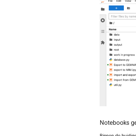
Generiek: Profiel inkomsten
Generiek: Profiel vermogen
Notebooks ge
Binnen de huidig