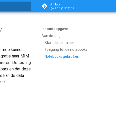
GitHub
v2.5.1
53
17
aliseren
M
Inhoudsopgave
Aan de slag
Start de container
iermee kunnen
Toegang tot de notebooks
igratie naar MIM
Notebooks gebruiken
eren. De tooling
Sparx en dat deze
e kan de data
st.