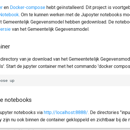
er
en
Docker-compose
hebt geïnstalleerd. Dit project is voort
 Notebook
. Om te kunnen werken met de Jupoyter notebooks moe
het Gemeentelijk Gegevensmodel hebben gedownload. De noteb
ersie
van het Gemeentelijk Gegevensmodel.
ainer
t directory van je download van het Gemeentetelijk Gegevensmod
ls'. Start de jupyter container met het commando 'docker compos
pose
de notebooks
 jupyter notebooks via
http://localhost:8888/
. De directories "inpu
y zijn nu ook binnen de container gekloppeld en zichtbaar bij de