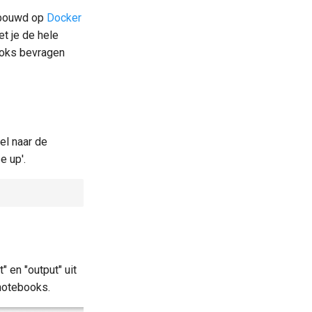
gebouwd op
Docker
t je de hele
ooks bevragen
el naar de
e up'.
t" en "output" uit
 notebooks.