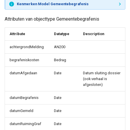
Kenmerken Model Gemeentebegrafenis
Dienstverlening
Attributen van objecttype Gemeentebegrafenis
Kern
Attribute
Datatype
Description
achtergrondMelding
AN200
begrafeniskosten
Bedrag
datumAfgedaan
Date
Datum sluiting dossier
(ook verhaal is
afgesloten)
datumBegrafenis
Date
datumGemeld
Date
datumRuimingGraf
Date