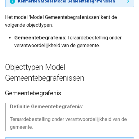
Kenmerken Model Model Gemeentebegrafenissen
Gemeentebegraven
a
l
Het model 'Model Gemeentebegrafenissen' kent de
Onderwijs
Dak- en thuislozen
volgende objecttypen:
i
Generieke definities Sociaa
Gemeentebegrafenis
: Teraardebestelling onder
s
Sport, Cultuur en Recreatie
Domein
verantwoordelijjkheid van de gemeente.
e
Sociaal domein
r
Objecttypen Model
e
Gemeentebegrafenissen
Volksgezondheid en milieu
n
Gemeentebegrafenis
Volkshuisvesting,
Definitie Gemeentebegrafenis:
leefomgeving en
stedelijke vernieuwing
Teraardebestelling onder verantwoordelijjkheid van de
gemeente.
Interne organisatie