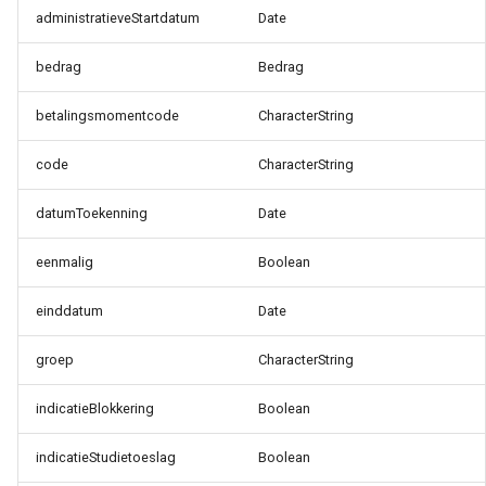
administratieveStartdatum
Date
bedrag
Bedrag
betalingsmomentcode
CharacterString
code
CharacterString
datumToekenning
Date
eenmalig
Boolean
einddatum
Date
groep
CharacterString
indicatieBlokkering
Boolean
indicatieStudietoeslag
Boolean