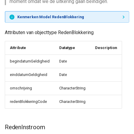
moment omdat we de uitkering gaan beindigen.
Kenmerken Model RedenBlokkering
Attributen van objecttype RedenBlokkering
Attribute
Datatype
Description
begindatumGeldigheid
Date
einddatumGeldigheid
Date
omschrijving
CharacterString
redenBlokkeringCode
CharacterString
RedenInstroom