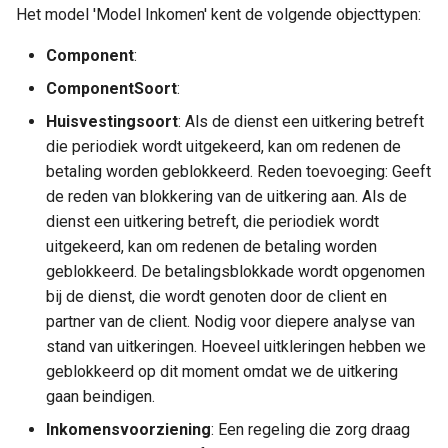
Gemeentebegraven
Het model 'Model Inkomen' kent de volgende objecttypen:
a
RedenBlokkering
l
Component
:
Onderwijs
Dak- en thuislozen
RedenInstroom
i
ComponentSoort
:
Generieke definities Sociaa
Huisvestingsoort
: Als de dienst een uitkering betreft
s
Sport, Cultuur en Recreatie
RedenUitstroom
Domein
die periodiek wordt uitgekeerd, kan om redenen de
e
betaling worden geblokkeerd. Reden toevoeging: Geeft
Regeling
Sociaal domein
r
de reden van blokkering van de uitkering aan. Als de
dienst een uitkering betreft, die periodiek wordt
Regelingsoort
e
uitgekeerd, kan om redenen de betaling worden
Volksgezondheid en milieu
n
geblokkeerd. De betalingsblokkade wordt opgenomen
UitkeringsRun
bij de dienst, die wordt genoten door de client en
Volkshuisvesting,
partner van de client. Nodig voor diepere analyse van
Enumeraties Model Inkomen
leefomgeving en
stand van uitkeringen. Hoeveel uitkleringen hebben we
stedelijke vernieuwing
geblokkeerd op dit moment omdat we de uitkering
Wet
gaan beindigen.
Inkomensvoorziening
: Een regeling die zorg draag
Interne organisatie