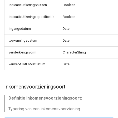
indicatieUitkeringSplitsen
Boolean
indicatieUitkeringsspecificatie
Boolean
ingangsdatum
Date
toekenningsdatum
Date
versterkkingsvorm
CharacterString
verwerktTotEnMetDatum
Date
Inkomensvoorzieningsoort
Definitie Inkomensvoorzieningsoort:
Typering van een inkomensvoorziening