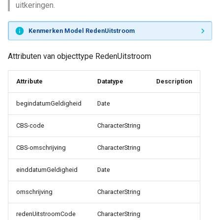
uitkeringen.
Kenmerken Model RedenUitstroom
Attributen van objecttype RedenUitstroom
Attribute
Datatype
Description
begindatumGeldigheid
Date
CBS-code
CharacterString
CBS-omschrijving
CharacterString
einddatumGeldigheid
Date
omschrijving
CharacterString
redenUitstroomCode
CharacterString