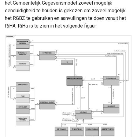
het Gemeentelijk Gegevensmodel zoveel mogelijk
Gemeentebegraven
a
eenduidigheid te houden is gekozen om zoveel mogelijk
Jeugdbescherming
l
het RGBZ te gebruiken en aanvullingen te doen vanuit het
Sport, Cultuur en Recreatie
Dak- en thuislozen
RiHA. RiHa is te zien in het volgende figuur.
i
Gemeentebegrafenissen
Generieke definities Sociaal
s
Sociaal domein
Domein
Dak- en thuislozen
e
Volkshuisvesting,
r
Sociaal Domein Generiek
leefomgeving en
e
stedelijke vernieuwing
n
Interne organisatie
Dienstverlening
Kern