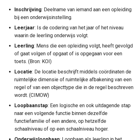
Gemeentebegraven
a
Onderwijsloopbaan
Inschrijving
: Deelname van iemand aan een opleiding
Jeugdbescherming
l
bij een onderwijsinstelling.
Onderwijs
Dak- en thuislozen
Onderwijsniveau
i
Leerjaar
: Is de codering van het jaar of het niveau
Gemeentebegrafenissen
Generieke definities Sociaa
waarin de leerling onderwijs volgt.
s
Sport, Cultuur en Recreatie
Onderwijssoort
Domein
Dak- en thuislozen
Leerling
: Mens die een opleiding volgt, heeft gevolgd
e
of gaat volgen of opgaat of is opgegaan voor een
Ouder Of Verzorger
Sociaal domein
r
toets. (Bron: KOI)
Sociaal Domein Generiek
School
Locatie
: De locatie beschrijft middels coördinaten de
e
ruimtelijke dimensie of ruimtelijke afbakening van een
Volksgezondheid en milieu
n
Startkwalificatie
regel of van een objecttype die in de regel beschreven
wordt. (CIMOW)
Volkshuisvesting,
Uitschrijving
Loopbaanstap
: Een logische en ook uitdagende stap
leefomgeving en
naar een volgende functie binnen dezelfde
stedelijke vernieuwing
Enumeraties Model Onderwijs
functiefamilie of een andere, op hetzelfde
schaalniveau of op een schaalniveau hoger.
Boolean
Interne organisatie
Onderwijsloopbaan
: Loopbaan als leerling in het