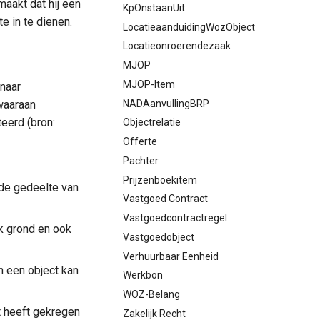
aakt dat hij een
KpOnstaanUit
e in te dienen.
LocatieaanduidingWozObject
Locatieonroerendezaak
MJOP
MJOP-Item
 naar
NADAanvullingBRP
waaraan
eerd (bron:
Objectrelatie
Offerte
Pachter
Prijzenboekitem
wde gedeelte van
Vastgoed Contract
Vastgoedcontractregel
uk grond en ook
Vastgoedobject
Verhuurbaar Eenheid
n een object kan
Werkbon
WOZ-Belang
kt heeft gekregen
Zakelijk Recht