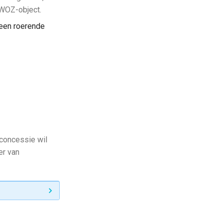
WOZ-object.
 een roerende
 concessie wil
er van