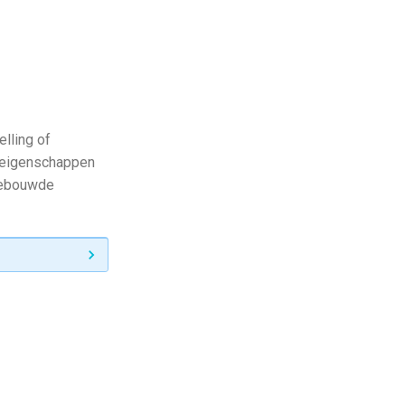
lling of
e eigenschappen
 gebouwde