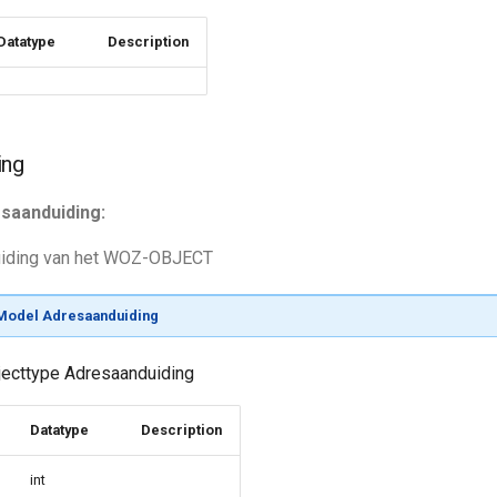
Datatype
Description
ing
esaanduiding:
iding van het WOZ-OBJECT
odel Adresaanduiding
bjecttype Adresaanduiding
Datatype
Description
int