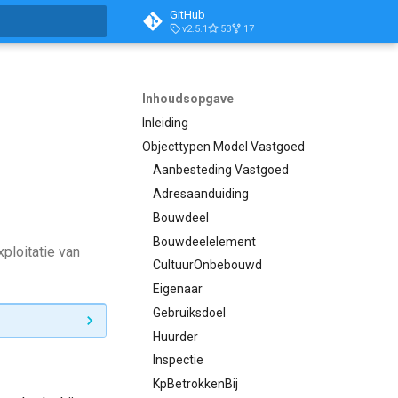
GitHub
v2.5.1
53
17
aliseren
Inhoudsopgave
Inleiding
Objecttypen Model Vastgoed
Aanbesteding Vastgoed
Adresaanduiding
Bouwdeel
Bouwdeelelement
ploitatie van
CultuurOnbebouwd
Eigenaar
Gebruiksdoel
Huurder
Inspectie
KpBetrokkenBij