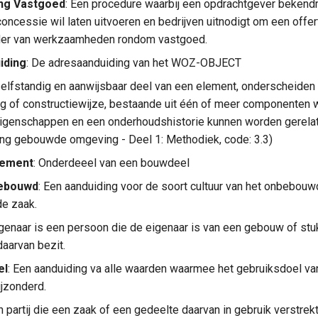
ng Vastgoed
: Een procedure waarbij een opdrachtgever bekendm
oncessie wil laten uitvoeren en bedrijven uitnodigt om een offert
ader van werkzaamheden rondom vastgoed.
iding
: De adresaanduiding van het WOZ-OBJECT
Zelfstandig en aanwijsbaar deel van een element, onderscheiden
g of constructiewijze, bestaande uit één of meer componenten 
igenschappen en een onderhoudshistorie kunnen worden gerelat
ng gebouwde omgeving - Deel 1: Methodiek, code: 3.3)
lement
: Onderdeeel van een bouwdeel
ebouwd
: Een aanduiding voor de soort cultuur van het onbebou
e zaak.
igenaar is een persoon die de eigenaar is van een gebouw of st
daarvan bezit.
el
: Een aanduiding va alle waarden waarmee het gebruiksdoel va
jzonderd.
n partij die een zaak of een gedeelte daarvan in gebruik verstre