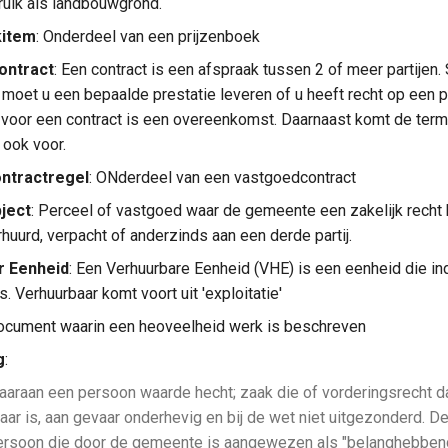
ruik als landbouwgrond.
kitem
: Onderdeel van een prijzenboek
ontract
: Een contract is een afspraak tussen 2 of meer partijen. 
n moet u een bepaalde prestatie leveren of u heeft recht op een p
voor een contract is een overeenkomst. Daarnaast komt de te
 ook voor.
ntractregel
: ONderdeel van een vastgoedcontract
ject
: Perceel of vastgoed waar de gemeente een zakelijk recht 
huurd, verpacht of anderzinds aan een derde partij.
r Eenheid
: Een Verhuurbare Eenheid (VHE) is een eenheid die in
s. Verhuurbaar komt voort uit 'exploitatie'
Document waarin een heoveelheid werk is beschreven
g
:
araan een persoon waarde hecht; zaak die of vorderingsrecht d
ar is, aan gevaar onderhevig en bij de wet niet uitgezonderd. D
persoon die door de gemeente is aangewezen als "belanghebbend