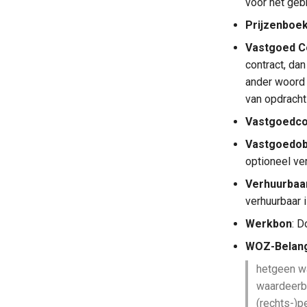
voor het geb
Prijzenboe
Vastgoed C
contract, da
ander woord 
van opdracht
Vastgoedco
Vastgoedob
optioneel ver
Verhuurbaa
verhuurbaar i
Werkbon
: 
WOZ-Belan
hetgeen wa
waardeerba
(rechts-)