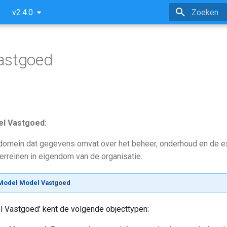
v2.4.0
Zoeken initi
astgoed
el Vastgoed:
domein dat gegevens omvat over het beheer, onderhoud en de ex
rreinen in eigendom van de organisatie.
Model Model Vastgoed
 Vastgoed' kent de volgende objecttypen: