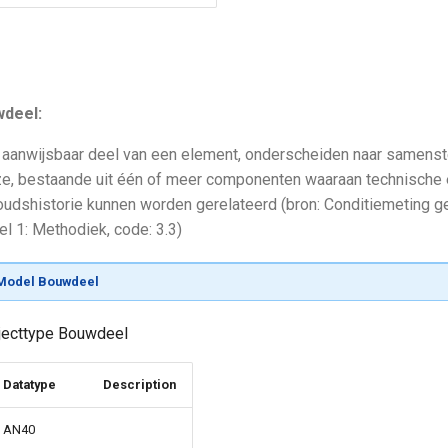
wdeel:
 aanwijsbaar deel van een element, onderscheiden naar samenste
jze, bestaande uit één of meer componenten waaraan technisch
oudshistorie kunnen worden gerelateerd (bron: Conditiemeting
l 1: Methodiek, code: 3.3)
Model Bouwdeel
bjecttype Bouwdeel
Datatype
Description
AN40