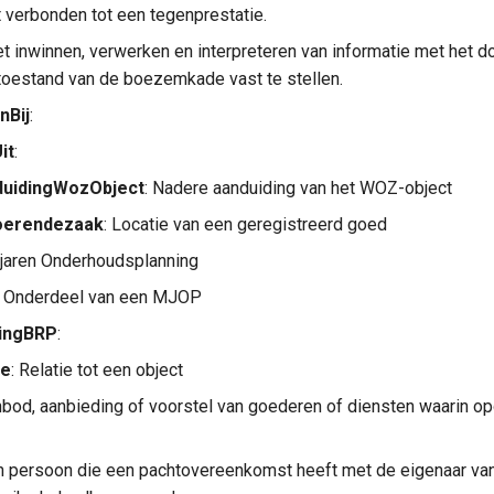
t verbonden tot een tegenprestatie.
het inwinnen, verwerken en interpreteren van informatie met het 
oestand van de boezemkade vast te stellen.
nBij
:
it
:
duidingWozObject
: Nadere aanduiding van het WOZ-object
oerendezaak
: Locatie van een geregistreerd goed
rjaren Onderhoudsplanning
: Onderdeel van een MJOP
ingBRP
:
ie
: Relatie tot een object
nbod, aanbieding of voorstel van goederen of diensten waarin o
en persoon die een pachtovereenkomst heeft met de eigenaar va