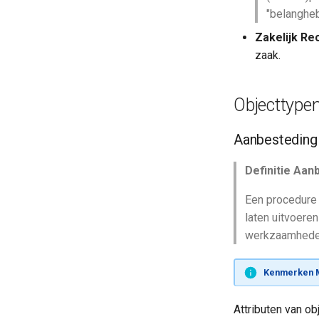
"belanghe
Zakelijk Re
zaak.
Objecttype
Aanbesteding
Definitie Aan
Een procedure 
laten uitvoeren
werkzaamhede
Kenmerken M
Attributen van o