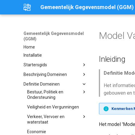
Gemeentelijk Gegevensmodel (GGM)
Model V
Gemeentelijk Gegevensmodel
(GGM)
Home
Installatie
Inleiding
Startersgids
Definitie Mod
Inleiding
Beschrijving Domeinen
Vooraf
Inleiding
Definitie Domeinen
Het informatie
Waarom het GGM?
Start
Bestuur, Politiek en
Bestuur, Politiek en
gebouwen en te
Ondersteuning
Ondersteuning
IV3
Eerste Gebruik
Burgerzaken
Griffie
IV3 op het DGW-portaal
Veiligheid en Vergunningen
Veiligheid en Vergunningen
Daarna Verder
Kenmerken 
Griffie
Startersgids Miniconferentie
Verkeer, Vervoer en
Verkeer, Vervoer en
waterstaat
waterstaat
Het model 'Model
Parkeren
Parkeren
Economie
Economie