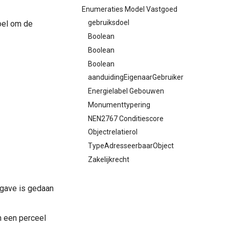
Enumeraties Model Vastgoed
gebruiksdoel
doel om de
Boolean
Boolean
Boolean
aanduidingEigenaarGebruiker
Energielabel Gebouwen
Monumenttypering
NEN2767 Conditiescore
Objectrelatierol
TypeAdresseerbaarObject
Zakelijkrecht
pgave is gedaan
n een perceel