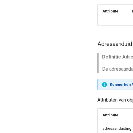
Attribute
Adresaanduid
Definitie Adr
De adresaandu
Kenmerken M
Attributen van o
Attribute
adresaanduiding