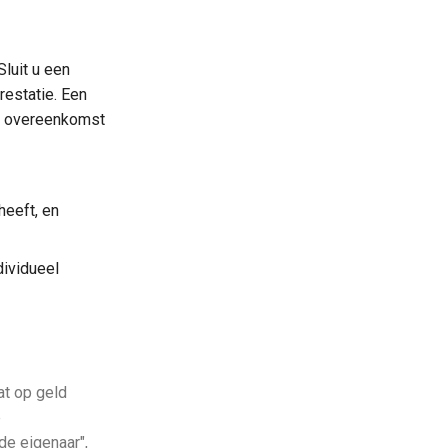
Sluit u een
restatie. Een
rm overeenkomst
heeft, en
dividueel
at op geld
e
e eigenaar",