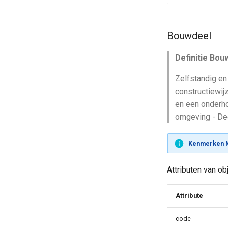
Bouwdeel
Definitie Bou
Zelfstandig en
constructiewi
en een onderh
omgeving - Dee
Kenmerken 
Attributen van o
Attribute
code