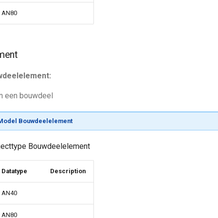
AN80
ment
uwdeelelement:
n een bouwdeel
Model Bouwdeelelement
bjecttype Bouwdeelelement
Datatype
Description
AN40
AN80