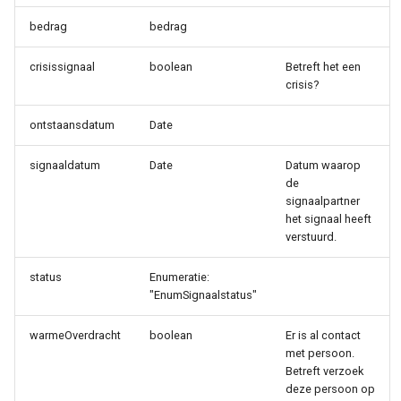
bedrag
bedrag
crisissignaal
boolean
Betreft het een
crisis?
ontstaansdatum
Date
signaaldatum
Date
Datum waarop
de
signaalpartner
het signaal heeft
verstuurd.
status
Enumeratie:
"EnumSignaalstatus"
warmeOverdracht
boolean
Er is al contact
met persoon.
Betreft verzoek
deze persoon op