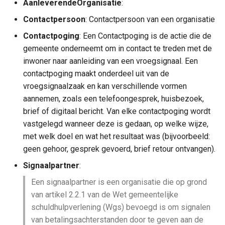
Vroegsignaal
AanleverendeOrganisatie
:
Gemeentebegraven
a
Contactpersoon
: Contactpersoon van een organisatie
l
Vroegsignaalzaak
Onderwijs
Dak- en thuislozen
Contactpoging
: Een Contactpoging is de actie die de
i
gemeente onderneemt om in contact te treden met de
Enumeraties Model
Generieke definities Sociaa
inwoner naar aanleiding van een vroegsignaal. Een
s
Sport, Cultuur en Recreatie
Vroegsignalering
Domein
contactpoging maakt onderdeel uit van de
e
vroegsignaalzaak en kan verschillende vormen
EnumContactsoort
Sociaal domein
r
aannemen, zoals een telefoongesprek, huisbezoek,
brief of digitaal bericht. Van elke contactpoging wordt
EnumDagdeel
e
vastgelegd wanneer deze is gedaan, op welke wijze,
Volksgezondheid en milieu
n
met welk doel en wat het resultaat was (bijvoorbeeld:
EnumEindresultaat
geen gehoor, gesprek gevoerd, brief retour ontvangen).
Volkshuisvesting,
EnumSignaalpartner
Signaalpartner
:
leefomgeving en
Een signaalpartner is een organisatie die op grond
stedelijke vernieuwing
EnumSignaalstatus
van artikel 2.2.1 van de Wet gemeentelijke
schuldhulpverlening (Wgs) bevoegd is om signalen
Interne organisatie
van betalingsachterstanden door te geven aan de