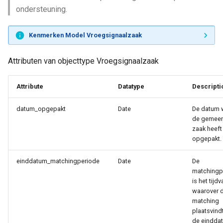
ondersteuning.
Kenmerken Model Vroegsignaalzaak
Attributen van objecttype Vroegsignaalzaak
Attribute
Datatype
Descripti
datum_opgepakt
Date
De datum 
de gemeen
zaak heeft
opgepakt.
einddatum_matchingperiode
Date
De
matchingp
is het tijdv
waarover 
matching
plaatsvindt
de eindda