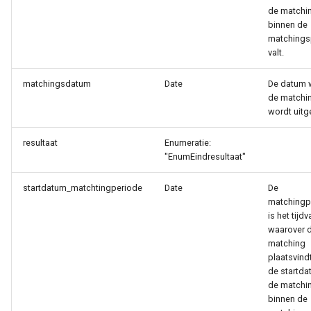
de matchin
binnen de
matchings
valt.
matchingsdatum
Date
De datum 
de matchi
wordt uitg
resultaat
Enumeratie:
"EnumEindresultaat"
startdatum_matchtingperiode
Date
De
matchingp
is het tijdv
waarover 
matching
plaatsvindt
de startda
de matchin
binnen de