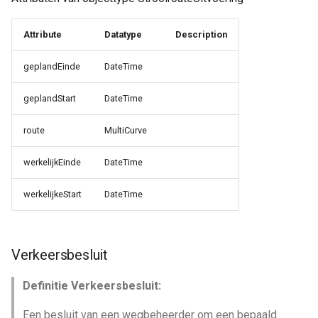
Attribute
Datatype
Description
geplandEinde
DateTime
geplandStart
DateTime
route
MultiCurve
werkelijkEinde
DateTime
werkelijkeStart
DateTime
Verkeersbesluit
Definitie Verkeersbesluit:
Een besluit van een wegbeheerder om een bepaald