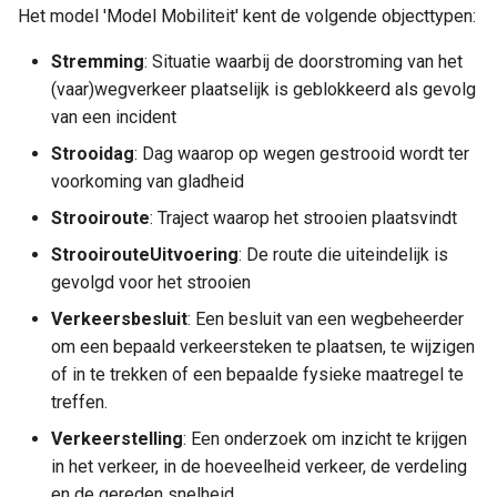
Gemeentebegraven
Het model 'Model Mobiliteit' kent de volgende objecttypen:
a
Verkeerstelling
Jeugdbescherming
l
Stremming
: Situatie waarbij de doorstroming van het
Onderwijs
Dak- en thuislozen
VLogInfo
(vaar)wegverkeer plaatselijk is geblokkeerd als gevolg
i
Gemeentebegrafenissen
van een incident
Generieke definities Sociaa
s
Sport, Cultuur en Recreatie
Enumeraties Model Mobiliteit
Domein
Strooidag
: Dag waarop op wegen gestrooid wordt ter
Dak- en thuislozen
e
voorkoming van gladheid
Aantal Gehinderden
Sociaal domein
r
Strooiroute
: Traject waarop het strooien plaatsvindt
Sociaal Domein Generiek
Hindercategorie
StrooirouteUitvoering
: De route die uiteindelijk is
e
gevolgd voor het strooien
Volksgezondheid en milieu
n
Hinderklasse
Verkeersbesluit
: Een besluit van een wegbeheerder
om een bepaald verkeersteken te plaatsen, te wijzigen
Volkshuisvesting,
Stremmingstatus
of in te trekken of een bepaalde fysieke maatregel te
leefomgeving en
treffen.
stedelijke vernieuwing
Verkeerstelling
: Een onderzoek om inzicht te krijgen
in het verkeer, in de hoeveelheid verkeer, de verdeling
Interne organisatie
en de gereden snelheid.