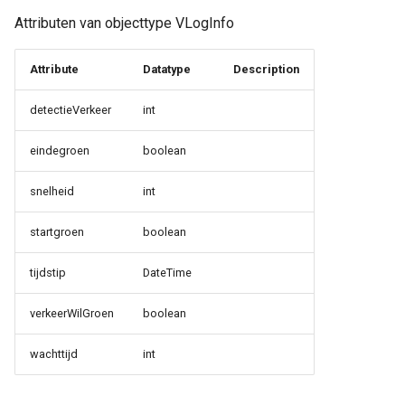
Attributen van objecttype VLogInfo
Attribute
Datatype
Description
detectieVerkeer
int
eindegroen
boolean
snelheid
int
startgroen
boolean
tijdstip
DateTime
verkeerWilGroen
boolean
wachttijd
int