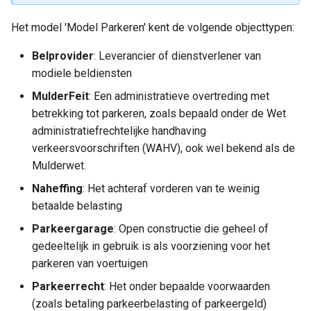
Gemeentebegraven
a
Parkeerscan
Het model 'Model Parkeren' kent de volgende objecttypen:
Jeugdbescherming
l
Onderwijs
Dak- en thuislozen
Parkeervergunning
Belprovider
: Leverancier of dienstverlener van
i
Gemeentebegrafenissen
modiele beldiensten
Generieke definities Sociaa
s
Sport, Cultuur en Recreatie
Parkeervlak
Domein
MulderFeit
: Een administratieve overtreding met
Dak- en thuislozen
e
betrekking tot parkeren, zoals bepaald onder de Wet
Parkeerzone
administratiefrechtelijke handhaving
Sociaal domein
r
Sociaal Domein Generiek
verkeersvoorschriften (WAHV), ook wel bekend als de
Productgroep
e
Mulderwet.
Volksgezondheid en milieu
n
Naheffing
: Het achteraf vorderen van te weinig
Productsoort
betaalde belasting
Volkshuisvesting,
Straatsectie
Parkeergarage
: Open constructie die geheel of
leefomgeving en
gedeeltelijk in gebruik is als voorziening voor het
stedelijke vernieuwing
Voertuig
parkeren van voertuigen
Parkeerrecht
: Het onder bepaalde voorwaarden
Enumeraties Model Parkeren
Interne organisatie
(zoals betaling parkeerbelasting of parkeergeld)