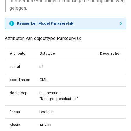
of meerdere voertuigen direct langs de doorgaande weg
gelegen.
Kenmerken Model Parkeervlak
Attributen van objecttype Parkeervlak
Attribute
Datatype
Description
aantal
int
coordinaten
GML
doelgroep
Enumeratie:
"Doelgroepenplaatsen"
fiscaal
boolean
plaats
AN200