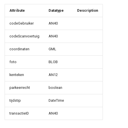
Attribute
Datatype
Description
codeGebruiker
AN40
codeScanvoertuig
AN40
coordinaten
GML
foto
BLOB
kenteken
AN12
parkeerrecht
boolean
tijdstip
DateTime
transactieID
AN40