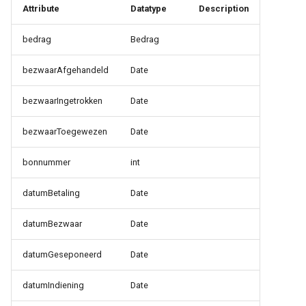
Attribute
Datatype
Description
bedrag
Bedrag
bezwaarAfgehandeld
Date
bezwaarIngetrokken
Date
bezwaarToegewezen
Date
bonnummer
int
datumBetaling
Date
datumBezwaar
Date
datumGeseponeerd
Date
datumIndiening
Date