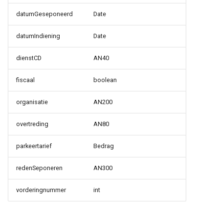
datumGeseponeerd
Date
datumIndiening
Date
dienstCD
AN40
fiscaal
boolean
organisatie
AN200
overtreding
AN80
parkeertarief
Bedrag
redenSeponeren
AN300
vorderingnummer
int