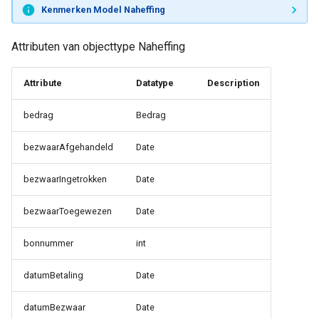
Kenmerken Model Naheffing
Attributen van objecttype Naheffing
Attribute
Datatype
Description
bedrag
Bedrag
bezwaarAfgehandeld
Date
bezwaarIngetrokken
Date
bezwaarToegewezen
Date
bonnummer
int
datumBetaling
Date
datumBezwaar
Date