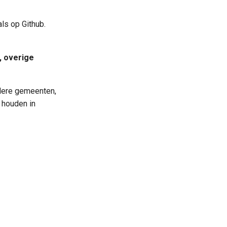
ls op Github.
, overige
ndere gemeenten,
e houden in