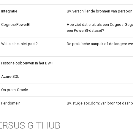
Integratie
Bv. verschillende bronnen van persoo
Cognos/PowerBI
Hoe ziet dat eruit als een Cognos-Ge
een PowerBI-dataset?
Wat als het niet past?
De praktische aanpak of de langere we
Historie opbouwen in het DWH
Azure-SQL
On prem-Oracle
Per domein
Bv. stukje soc.dom: van bron tot dash
ERSUS GITHUB