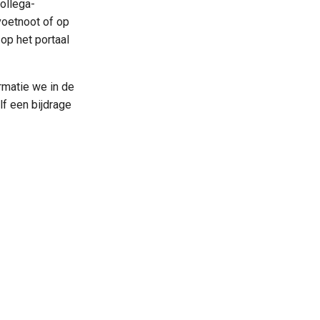
ollega-
voetnoot of op
op het portaal
matie we in de
f een bijdrage