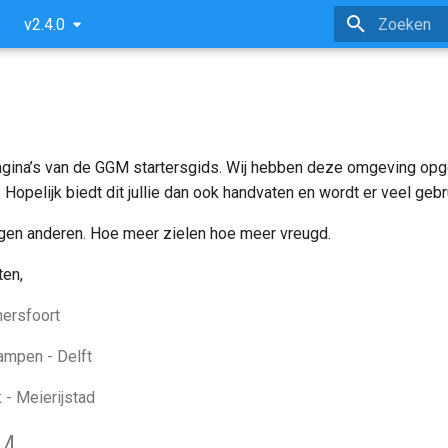
v2.4.0
Zoeken initi
ina’s van de GGM startersgids. Wij hebben deze omgeving opge
n. Hopelijk biedt dit jullie dan ook handvaten en wordt er veel geb
egen anderen. Hoe meer zielen hoe meer vreugd.
ten,
mersfoort
ampen - Delft
 - Meierijstad
M