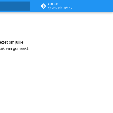
GitHub
v2.5.1
53
17
aliseren
zet om jullie
ruik van gemaakt.