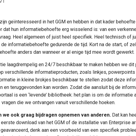
ijn geïnteresseerd in het GGM en hebben in dat kader behoefte 
 dat hun informatiebehoefte erg wisselend is: van een verkenn
raag. Heel algemeen of juist heel specifiek. Heel technisch of ju
 de informatiebehoefte gedurende de tijd. Kort na de start, of zel
behoefte anders dan wanneer er al enige tijd mee wordt gewerkt.
ie laagdrempelig en 24/7 beschikbaar te maken hebben we dit 
rop verschillende informatieproducten, zoals linkjes, powerpoints
ormatie in kleine brokjes beschikbaar te stellen zodat deze infor
n en teruggevonden kan worden. Zodat die aansluit bij de infor
ortaal is een ‘levende’ bibliotheek: het plan is om de informatie a
e vragen die we ontvangen vanuit verschillende hoeken.
en we ook graag bijdragen opnemen van anderen.
Dat kan hee
je eerste download van het GGM of de installatie van Enterprise arc
f geavanceerd, denk aan een voorbeeld van een specifiek problee