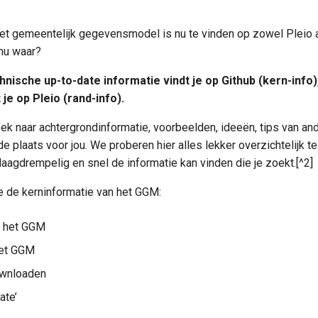
het gemeentelijk gegevensmodel is nu te vinden op zowel Pleio a
 nu waar?
hnische up-to-date informatie vindt je op Github (kern-info)
 je op Pleio (rand-info).
oek naar achtergrondinformatie, voorbeelden, ideeën, tips van a
 de plaats voor jou. We proberen hier alles lekker overzichtelijk t
laagdrempelig en snel de informatie kan vinden die je zoekt.[^2]
je de kerninformatie van het GGM:
n het GGM
het GGM
wnloaden
ate’