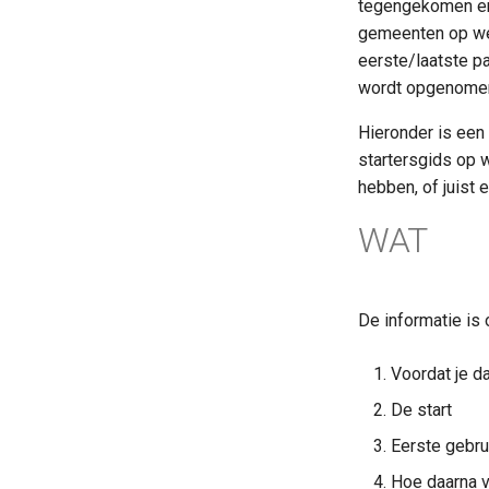
Vroegsignalering
tegengekomen en 
Kern
Gemeentebegraven
Inkomen: Normafwijking
Vroegsignalering
Gemeentelijk Vastgoed
Jeugdbescherming
Gemeentelijk Vastgoed
RGBZ
(GBI)
gemeenten op weg
BAG
Dak- en thuislozen
HR
Gemeentebegrafenissen
Financiën
BAG
eerste/laatste pa
Inkomen: Dienstenmodel
RSGB
Generieke definities Sociaal
Inkoop
Dak- en thuislozen
(GBI)
HR
Domein
wordt opgenome
Generieke definities Kern
RGBZ
Financiën
Inkoop
Sociaal Domein Generiek
Hieronder is ee
Generieke definities Sociaal
startersgids op 
Domein
hebben, of juist
Generiek: Profiel inkomsten
Generiek: Profiel vermogen
WAT
De informatie is 
Voordat je da
De start
Eerste gebru
Hoe daarna 