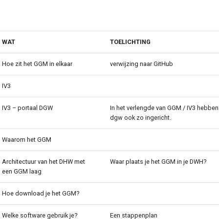
WAT
TOELICHTING
Hoe zit het GGM in elkaar
verwijzing naar GitHub
IV3
IV3 – portaal DGW
In het verlengde van GGM / IV3 hebben
dgw ook zo ingericht.
Waarom het GGM
Architectuur van het DHW met
Waar plaats je het GGM in je DWH?
een GGM laag
Hoe download je het GGM?
Welke software gebruik je?
Een stappenplan