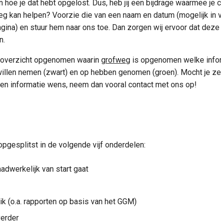
hoe je dat hebt opgelost. Dus, heb jij een bijdrage waarmee je c
 kan helpen? Voorzie die van een naam en datum (mogelijk in 
gina) en stuur hem naar ons toe. Dan zorgen wij ervoor dat deze 
n.
n overzicht opgenomen waarin
grofweg
is opgenomen welke infor
willen nemen (zwart) en op hebben genomen (groen). Mocht je zel
 een informatie wens, neem dan vooral contact met ons op!
opgesplitst in de volgende vijf onderdelen:
adwerkelijk van start gaat
ik (o.a. rapporten op basis van het GGM)
verder