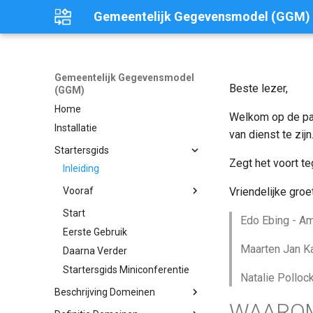
Gemeentelijk Gegevensmodel (GGM)
Gemeentelijk Gegevensmodel
Beste lezer,
(GGM)
Home
Welkom op de pag
Installatie
van dienst te zij
Startersgids
Zegt het voort t
Inleiding
Vriendelijke groe
Vooraf
Waarom het GGM?
Start
Edo Ebing - A
IV3
Eerste Gebruik
IV3 op het DGW-portaal
Maarten Jan K
Daarna Verder
Startersgids Miniconferentie
Natalie Pollock
Beschrijving Domeinen
WAARO
Inleiding