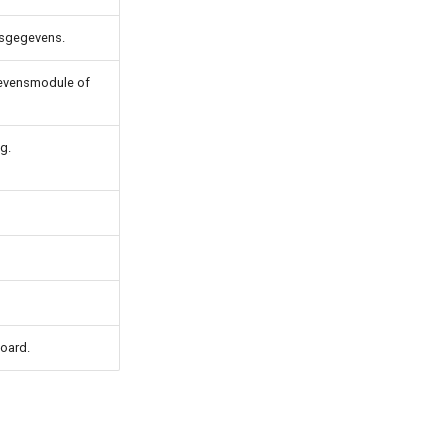
nsgegevens.
gevensmodule of
g.
board.