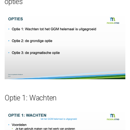
opties
Dienstverlening
Kern
Kern
Optie 1: Wachten