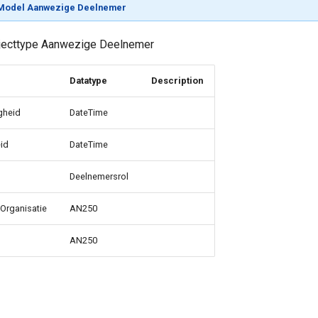
Model Aanwezige Deelnemer
bjecttype Aanwezige Deelnemer
Datatype
Description
gheid
DateTime
id
DateTime
Deelnemersrol
Organisatie
AN250
AN250