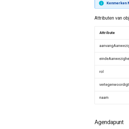
Kenmerken 
Attributen van o
Attribute
aanvangAanwezi
eindeAanwezighe
rol
vertegenwoordigt
naam
Agendapunt