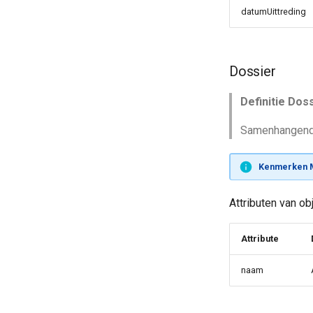
datumUittreding
Dossier
Definitie Doss
Samenhangende
Kenmerken 
Attributen van o
Attribute
naam