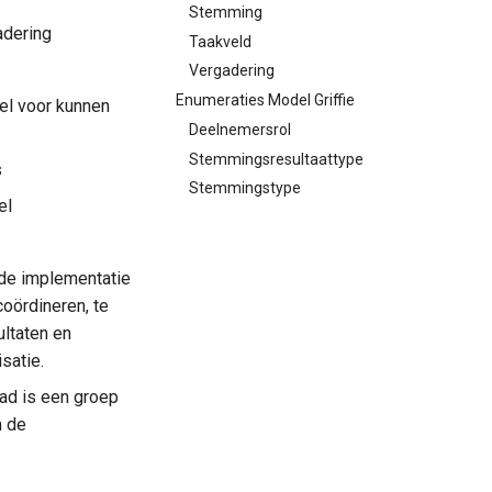
Stemming
adering
Taakveld
Vergadering
Enumeraties Model Griffie
eel voor kunnen
Deelnemersrol
Stemmingsresultaattype
s
Stemmingstype
el
m de implementatie
oördineren, te
ultaten en
satie.
ad is een groep
m de