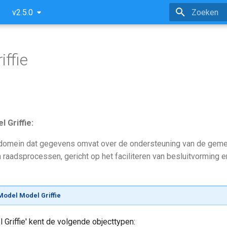
v2.5.0
Zoeken initi
iffie
l Griffie:
edomein dat gegevens omvat over de ondersteuning van de gem
n raadsprocessen, gericht op het faciliteren van besluitvorming
odel Model Griffie
Griffie' kent de volgende objecttypen: