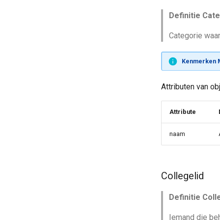
Definitie Cat
Categorie waar
Kenmerken M
Attributen van ob
Attribute
naam
Collegelid
Definitie Coll
Iemand die be