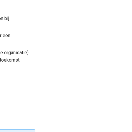
n bij
r een
e organisatie)
 toekomst.