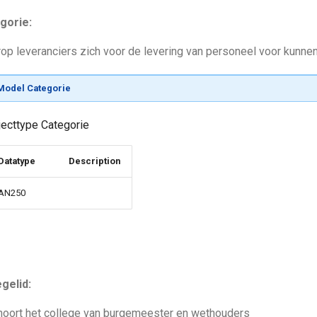
egorie:
op leveranciers zich voor de levering van personeel voor kunnen
odel Categorie
jecttype Categorie
Datatype
Description
AN250
egelid:
hoort het college van burgemeester en wethouders