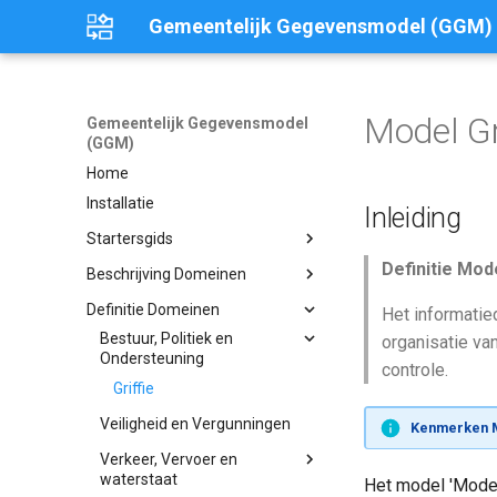
Gemeentelijk Gegevensmodel (GGM)
Model Gr
Gemeentelijk Gegevensmodel
(GGM)
Home
Installatie
Inleiding
Startersgids
Definitie Mode
Inleiding
Beschrijving Domeinen
Vooraf
Inleiding
Definitie Domeinen
Het informati
Waarom het GGM?
Start
Bestuur, Politiek en
Bestuur, Politiek en
organisatie va
Ondersteuning
Ondersteuning
IV3
Eerste Gebruik
controle.
Burgerzaken
Griffie
IV3 op het DGW-portaal
Veiligheid en Vergunningen
Daarna Verder
Griffie
Veiligheid en Vergunningen
Startersgids Miniconferentie
Kenmerken M
Verkeer, Vervoer en
waterstaat
Verkeer, Vervoer en
waterstaat
Parkeren
Het model 'Model 
Economie