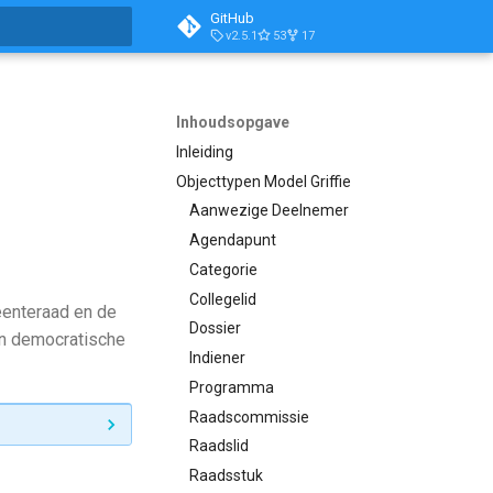
GitHub
v2.5.1
53
17
aliseren
Inhoudsopgave
Inleiding
Objecttypen Model Griffie
Aanwezige Deelnemer
Agendapunt
Categorie
Collegelid
eenteraad en de
Dossier
 en democratische
Indiener
Programma
Raadscommissie
Raadslid
Raadsstuk