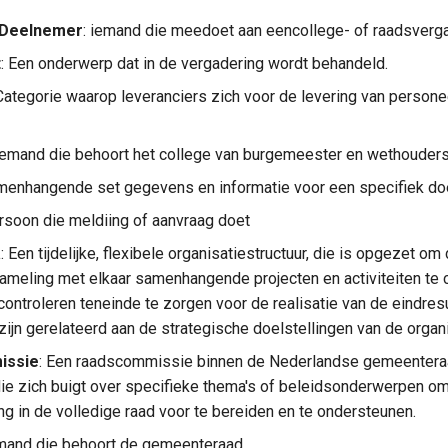
 Deelnemer
: iemand die meedoet aan eencollege- of raadsverg
t
: Een onderwerp dat in de vergadering wordt behandeld.
 Categorie waarop leveranciers zich voor de levering van person
 Iemand die behoort het college van burgemeester en wethouder
menhangende set gegevens en informatie voor een specifiek do
ersoon die meldiing of aanvraag doet
a
: Een tijdelijke, flexibele organisatiestructuur, die is opgezet o
ameling met elkaar samenhangende projecten en activiteiten te c
 controleren teneinde te zorgen voor de realisatie van de eindres
zijn gerelateerd aan de strategische doelstellingen van de organi
issie
: Een raadscommissie binnen de Nederlandse gemeentera
ie zich buigt over specifieke thema's of beleidsonderwerpen o
ng in de volledige raad voor te bereiden en te ondersteunen.
emand die behoort de gemeenteraad