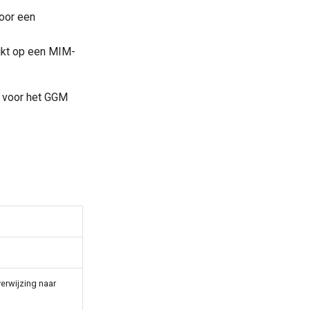
voor een
ijkt op een MIM-
e voor het GGM
.
verwijzing naar