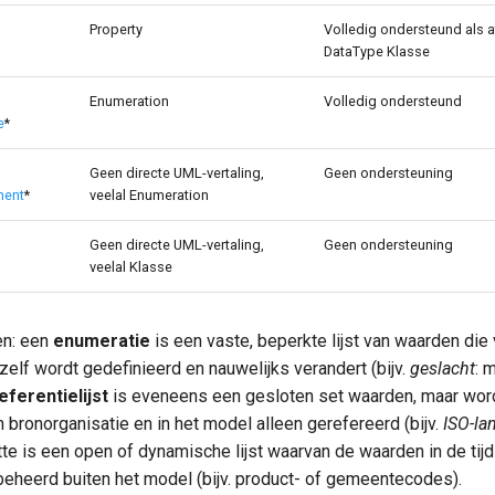
Property
Volledig ondersteund als a
DataType Klasse
Enumeration
Volledig ondersteund
e
*
Geen directe UML-vertaling,
Geen ondersteuning
ment
*
veelal Enumeration
Geen directe UML-vertaling,
Geen ondersteuning
veelal Klasse
ten: een
enumeratie
is een vaste, beperkte lijst van waarden die 
elf wordt gedefinieerd en nauwelijks verandert (bijv.
geslacht
: 
eferentielijst
is eveneens een gesloten set waarden, maar word
bronorganisatie en in het model alleen gerefereerd (bijv.
ISO-la
tte is een open of dynamische lijst waarvan de waarden in de tij
 beheerd buiten het model (bijv. product- of gemeentecodes).