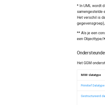
* In UML wordt 
samengestelde e
Het verschil is d
gegevensgroep), t
** Als je een co
een Objecttype/K
Ondersteunde
Het GGM onderst
MIM-datatype
Primitief Datatype
Gestructureerd d