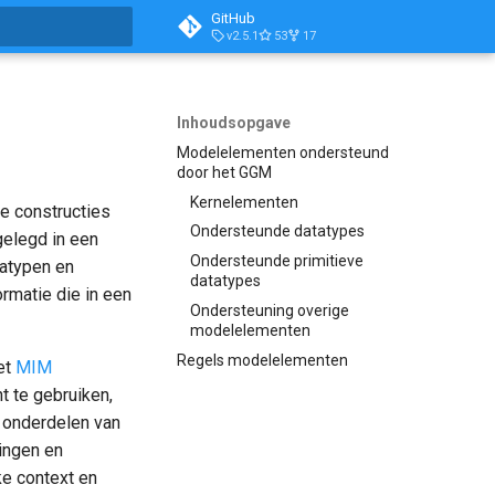
GitHub
v2.5.1
53
17
aliseren
Inhoudsopgave
Modelelementen ondersteund
door het GGM
Kernelementen
e constructies
Ondersteunde datatypes
gelegd in een
Ondersteunde primitieve
tatypen en
datatypes
rmatie die in een
Ondersteuning overige
modelelementen
Regels modelelementen
et
MIM
t te gebruiken,
e onderdelen van
ingen en
ke context en