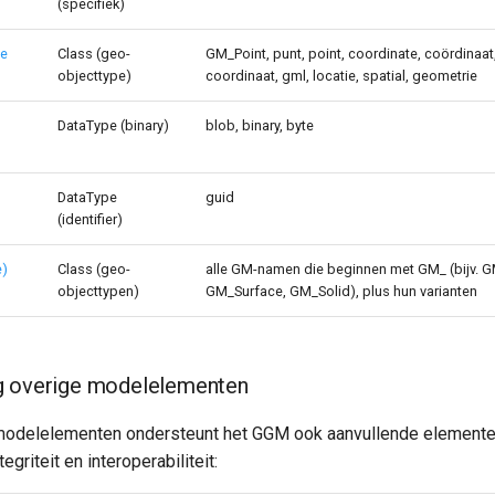
)
(specifiek)
ie
Class (geo-
GM_Point, punt, point, coordinate, coördinaat
objecttype)
coordinaat, gml, locatie, spatial, geometrie
DataType (binary)
blob, binary, byte
DataType
guid
(identifier)
e)
Class (geo-
alle GM-namen die beginnen met GM_ (bijv. 
)
objecttypen)
GM_Surface, GM_Solid), plus hun varianten
g overige modelelementen
odelelementen ondersteunt het GGM ook aanvullende elementen
egriteit en interoperabiliteit: