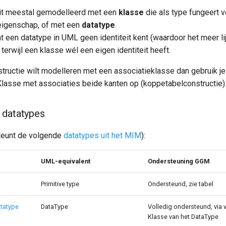
dit meestal gemodelleerd met een
klasse
die als type fungeert 
igenschap, of met een
datatype
.
at een datatype in UML geen identiteit kent (waardoor het meer l
erwijl een klasse wél een eigen identiteit heeft.
nstructie wilt modelleren met een associatieklasse dan gebruik j
lasse met associaties beide kanten op (koppetabelconstructie)
 datatypes
eunt de volgende
datatypes uit het MIM
):
UML-equivalent
Ondersteuning GGM
Primitive type
Ondersteund, zie tabel
atatype
DataType
Volledig ondersteund, via 
Klasse van het DataType