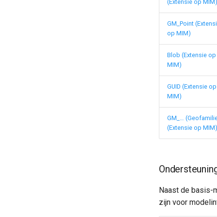
(Extensie op MIM
GM_Point (Extens
op MIM)
Blob (Extensie op
MIM)
GUID (Extensie op
MIM)
GM_… (Geofamili
(Extensie op MIM
Ondersteunin
Naast de basis-m
zijn voor modelint