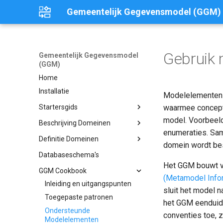
Gemeentelijk Gegevensmodel (GGM)
Gebruik
Gemeentelijk Gegevensmodel
(GGM)
Home
Installatie
Modelelementen z
Startersgids
waarmee concepte
model. Voorbeelde
Inleiding
Beschrijving Domeinen
enumeraties. Sam
Vooraf
Inleiding
Definitie Domeinen
domein wordt be
Waarom het GGM?
Start
Bestuur, Politiek en
Bestuur, Politiek en
Databaseschema's
Ondersteuning
Ondersteuning
IV3
Het GGM bouwt v
Eerste Gebruik
GGM Cookbook
Burgerzaken
Griffie
IV3 op het DGW-portaal
Veiligheid en Vergunningen
Veiligheid en Vergunningen
(Metamodel Info
Daarna Verder
Inleiding en uitgangspunten
Griffie
sluit het model 
Startersgids Miniconferentie
Verkeer, Vervoer en
Verkeer, Vervoer en
Toegepaste patronen
waterstaat
waterstaat
het GGM eenduidi
Ondersteunde
conventies toe, 
Parkeren
Parkeren
Economie
Economie
Modelelementen