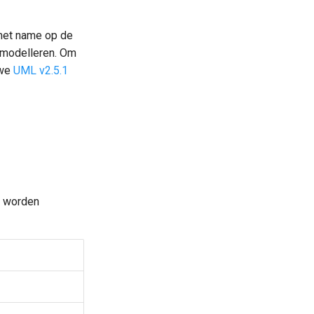
 met name op de
emodelleren. Om
 we
UML v2.5.1
worden