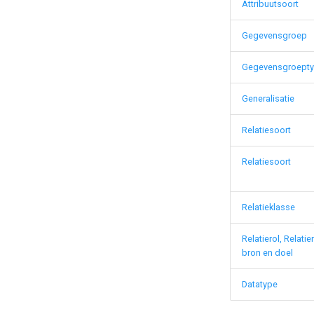
Generiek: Profiel inkomsten
Attribuutsoort
Generiek: Profiel vermogen
Gegevensgroep
Gegevensgroept
Generalisatie
Relatiesoort
Relatiesoort
Relatieklasse
Relatierol, Relatie
bron en doel
Datatype