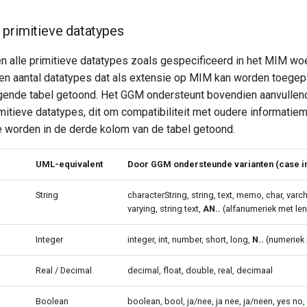
primitieve datatypes
n alle primitieve datatypes zoals gespecificeerd in het MIM wo
een aantal datatypes dat als extensie op MIM kan worden toege
gende tabel getoond. Het GGM ondersteunt bovendien aanvulle
mitieve datatypes, dit om compatibiliteit met oudere informatie
 worden in de derde kolom van de tabel getoond.
UML-equivalent
Door GGM ondersteunde varianten (case in
String
characterString, string, text, memo, char, varc
varying, string text,
AN..
(alfanumeriek met len
Integer
integer, int, number, short, long,
N..
(numeriek 
Real / Decimal
decimal, float, double, real, decimaal
Boolean
boolean, bool, ja/nee, ja nee, ja/neen, yes no, 