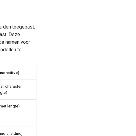
erden toegepast.
past. Deze
nde namen voor
modellen te
sensitive)
har, character
gte)
met lengte)
indic, stdindjn