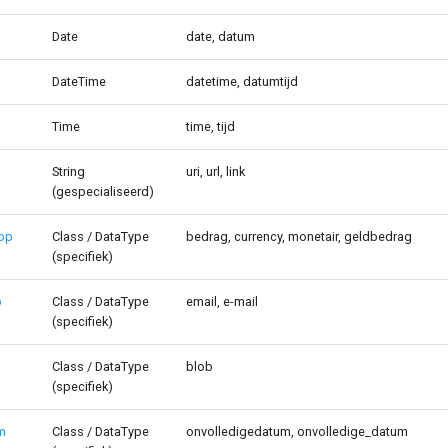
Date
date, datum
DateTime
datetime, datumtijd
Time
time, tijd
String
uri, url, link
(gespecialiseerd)
 op
Class / DataType
bedrag, currency, monetair, geldbedrag
(specifiek)
p
Class / DataType
email, e-mail
(specifiek)
Class / DataType
blob
(specifiek)
m
Class / DataType
onvolledigedatum, onvolledige_datum