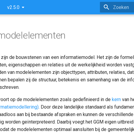
v2.5.0
Zoeken initi
 modelelementen
ijn de bouwstenen van een informatiemodel. Het zijn de formel
n, eigenschappen en relaties uit de werkelijkheid worden vast
n van modelelementen zijn objecttypen, attributen, relaties, da
en bepalen zij de structuur, betekenis en samenhang van de info
schreven.
oort op de modelelementen zoals gedefinieerd in de
kern
van h
rmatiemodellering)
. Door deze landelijke standaard als fundamen
naadloos aan bij bestaande afspraken en kunnen de verschillend
g worden geïnterpreteerd. Daarbij voegt het GGM eigen uitbreid
zodat de modelelementen optimaal aansluiten bij de gemeentelij