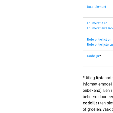
Data-element
Enumeratie en
Enumeratiewaard
Referentielijst en
Referentielijstele
Codelijst
*
*Uitleg lijstsoor
informatiemodel z
onbekend). Een
r
beheerd door een 
codelijst
ten slo
of groeien, vaak