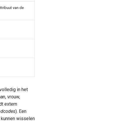
ttribuut van de
volledig in het
man, vrouw,
t extern
ndcodes
). Een
d kunnen wisselen