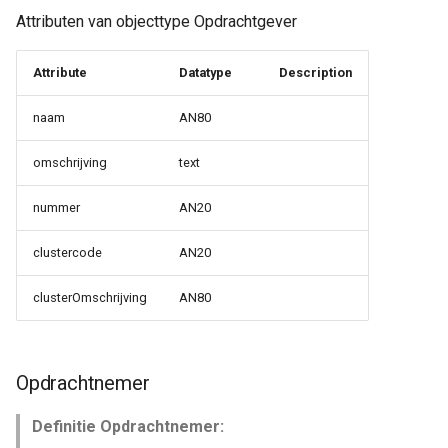
Attributen van objecttype Opdrachtgever
Attribute
Datatype
Description
naam
AN80
omschrijving
text
nummer
AN20
clustercode
AN20
clusterOmschrijving
AN80
Opdrachtnemer
Definitie Opdrachtnemer: