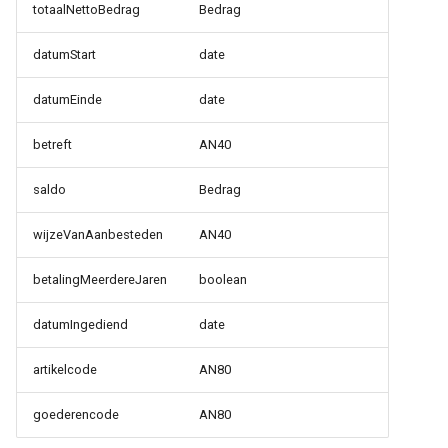
totaalNettoBedrag
Bedrag
datumStart
date
datumEinde
date
betreft
AN40
saldo
Bedrag
wijzeVanAanbesteden
AN40
betalingMeerdereJaren
boolean
datumIngediend
date
artikelcode
AN80
goederencode
AN80