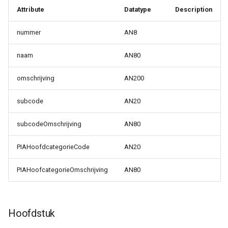
Attribute
Datatype
Description
nummer
AN8
naam
AN80
omschrijving
AN200
subcode
AN20
subcodeOmschrijving
AN80
PIAHoofdcategorieCode
AN20
PIAHoofcategorieOmschrijving
AN80
Hoofdstuk