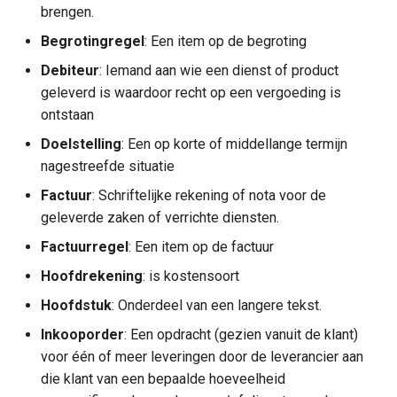
brengen.
Hoofdstuk
Begrotingregel
: Een item op de begroting
Dienstverlening
Inkooporder
Debiteur
: Iemand aan wie een dienst of product
geleverd is waardoor recht op een vergoeding is
Kern
Kostenplaats
ontstaan
Doelstelling
: Een op korte of middellange termijn
Mutatie
nagestreefde situatie
Opdrachtgever
Factuur
: Schriftelijke rekening of nota voor de
geleverde zaken of verrichte diensten.
Opdrachtnemer
Factuurregel
: Een item op de factuur
Hoofdrekening
: is kostensoort
Product
Hoofdstuk
: Onderdeel van een langere tekst.
Subrekening
Inkooporder
: Een opdracht (gezien vanuit de klant)
voor één of meer leveringen door de leverancier aan
Taakveld
die klant van een bepaalde hoeveelheid