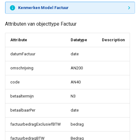
Kenmerken Model Factuur
Attributen van objecttype Factuur
Attribute
Datatype
Description
datumFactuur
date
omschrijving
AN200
code
AN40
betaaltermijn
N3
betaalbaarPer
date
factuurbedragExclusiefBTW
bedrag
factuurbedragBTW
Bedrag