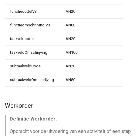
functiecodeIV3
AN20
functieomschrijvingIV3
AN80
taakveldcode
AN20
taakveldOmschrijving
AN100
subtaakveldCode
AN20
subtaakveldOmschrijving
AN80
Werkorder
Definitie Werkorder:
Opdracht voor de uitvoering van een activiteit of een stap