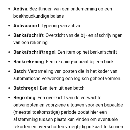
Gemeentebegraven
a
Batch
Activa
: Bezittingen van een onderneming op een
Jeugdbescherming
l
boekhoudkundige balans
Onderwijs
Dak- en thuislozen
Batchregel
i
Activasoort
: Typering van activa
Gemeentebegrafenissen
Generieke definities Sociaa
Bankafschrift
: Overzicht van de bij- en afschrijvingen
s
Sport, Cultuur en Recreatie
Begroting
Domein
Dak- en thuislozen
van een rekening
e
Begrotingregel
Bankafschriftregel
: Een item op het bankafschrift
Sociaal domein
r
Sociaal Domein Generiek
Bankrekening
: Een rekening-courant bij een bank
Debiteur
e
Batch
: Verzameling van posten die in het kader van
Volksgezondheid en milieu
n
automatische verwerking een logisch geheel vormen.
Doelstelling
Batchregel
: Een item uit een batch
Volkshuisvesting,
Factuur
Begroting
: Een overzicht van de verwachte
leefomgeving en
ontvangsten en voorziene uitgaven voor een bepaalde
stedelijke vernieuwing
Factuurregel
(meestal toekomstige) periode zodat hier een
afstemming tussen plaats kan vinden om eventuele
Hoofdrekening
Interne organisatie
tekorten en overschotten vroegtijdig in kaart te kunnen