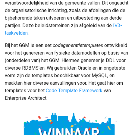
verantwoordelijkheid van de gemeente vallen. Dit ongeacht
Gemeentebegraven
a
de organisatorische inrichting, zoals de afdelingen die de
Jeugdbescherming
l
bijbehorende taken uitvoeren en uitbesteding aan derde
Onderwijs
Sport, Cultuur en Recreatie
Dak- en thuislozen
partijen. Deze beleidsterreinen zijn afgeleid van de
IV3-
i
Gemeentebegrafenissen
taakvelden
.
Generieke definities Sociaa
s
Sport, Cultuur en Recreatie
Sociaal domein
Domein
Dak- en thuislozen
Bij het GGM is een set
codegeneratietemplates
ontwikkeld
e
voor het genereren van fysieke datamodellen op basis van
Sociaal domein
Volksgezondheid en milieu
r
(onderdelen van) het GGM. Hiermee genereer je DDL voor
Sociaal Domein Generiek
diverse RDBMS'en. Wij gebruikten Oracle en in ongeteste
e
vorm zijn de templates beschikbaar voor MySQL, en
Volksgezondheid en milieu
Volkshuisvesting,
n
maakten hier diverse aanvullingen voor. Het gaat hier om
leefomgeving en
templates voor het
Code Template Framework
van
stedelijke vernieuwing
Volkshuisvesting,
Enterprise Architect.
leefomgeving en
stedelijke vernieuwing
Interne organisatie
Interne organisatie
Dienstverlening